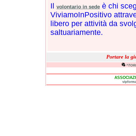
Il
è chi sceg
volontario in sede
ViviamoInPositivo attrav
libero per attività da svol
saltuariamente.
Portare la gi
^TOR
ASSOCIAZ
vipform