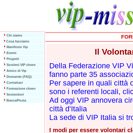
Chi siamo
FOR
Cosa facciamo
Manifesto Vip
Il Volont
Eventi
Progetti
Della Federazione VIP V
Sostieni VIP clown
Amico di Vip
fanno parte 35 associazion
Domande (FAQ)
Per sapere in quali città 
Contattaci
Formazione clown
sono i referenti locali, cli
Sostenitori
Ad oggi VIP annovera cir
Banca/Posta
città d'Italia
La sede di VIP Italia si t
I modi per essere volontari c